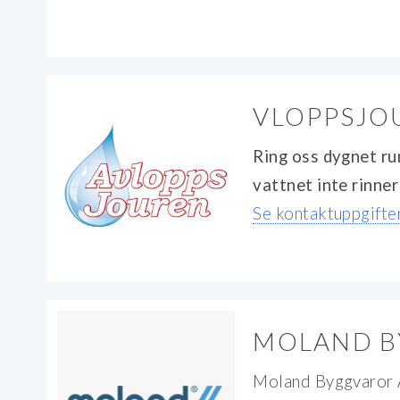
VLOPPSJO
Ring oss dygnet run
vattnet inte rinne
Se kontaktuppgifter
MOLAND B
Moland Byggvaror A