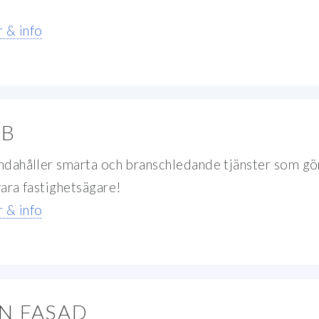
 & info
AB
andahåller smarta och branschledande tjänster som gö
vara fastighetsägare!
 & info
N FASAD