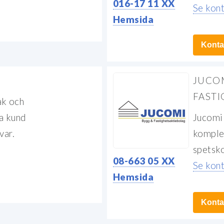
016-17 11 XX
Se kont
Hemsida
Kontak
JUCO
FASTI
ak och
ra kund
Jucomi 
var.
komple
spetsk
08-663 05 XX
Se kont
Hemsida
Kontak