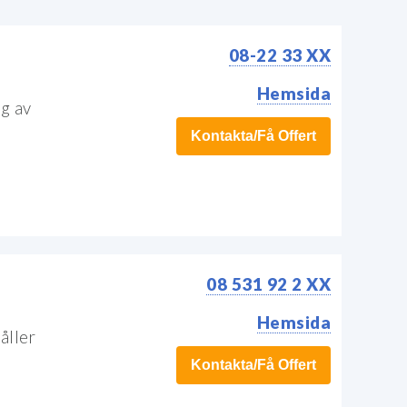
08-22 33 XX
Hemsida
g av
Kontakta/Få Offert
08 531 92 2 XX
Hemsida
åller
Kontakta/Få Offert