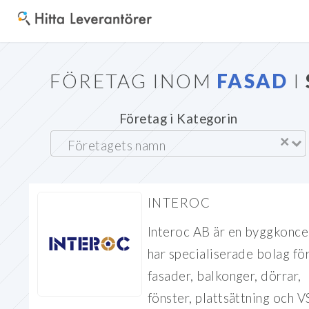
FÖRETAG INOM
FASAD
I
Företag i Kategorin
×
INTEROC
Interoc AB är en byggkonc
har specialiserade bolag fö
fasader, balkonger, dörrar,
fönster, plattsättning och V