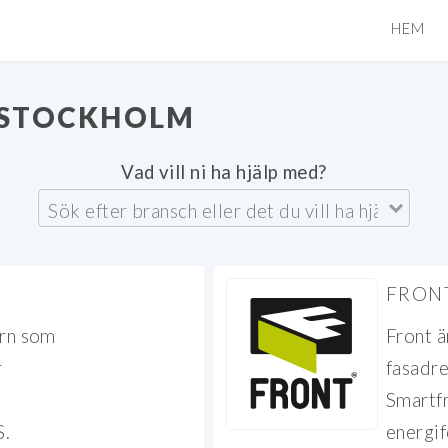
HEM
STOCKHOLM
Vad vill ni ha hjälp med?
FRON
ern som
Front ä
r
fasadre
Smartfr
S.
energif