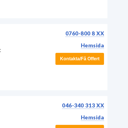
0760-800 8 XX
Hemsida
t
Kontakta/Få Offert
046-340 313 XX
Hemsida