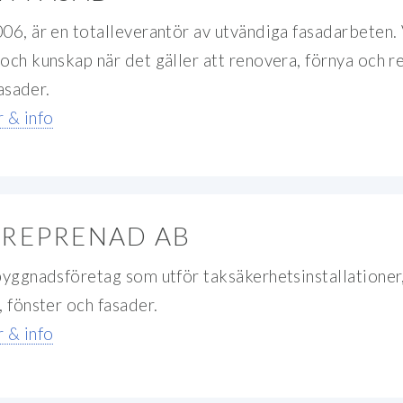
06, är en totalleverantör av utvändiga fasadarbeten. 
och kunskap när det gäller att renovera, förnya och r
fasader.
 & info
TREPRENAD AB
byggnadsföretag som utför taksäkerhetsinstallationer
, fönster och fasader.
 & info