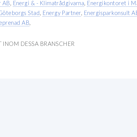
r AB
,
Energi & - Klimatrådgivarna
,
Energikontoret i M
 Göteborgs Stad
,
Energy Partner
,
Energisparkonsult A
eprenad AB
,
T INOM DESSA BRANSCHER