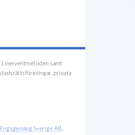
d Linerventmetoden samt
adsrättsföreningar, privata
iEngagemang Sverige AB
,