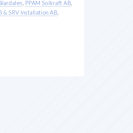
älardalen
,
PPAM Solkraft AB
,
B & SRV Installation AB
,