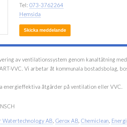
Tel:
073-3762264
Hemsida
Skicka meddelande
ering av ventilationssystem genom kanaltätning me
RT-VVC. Vi arbetar åt kommunala bostadsbolag, bost
a energieffektiva åtgärder på ventilation eller VVC.
ANSCH
r Watertechnology AB
,
Gerox AB
,
Chemiclean
,
Energ