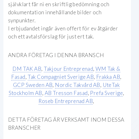
självklart får ni en skriftlig bedömning och
dokumentation innehållande bilder och
synpunkter.
I erbjudandet ingår även offert för ev åtgärder
och ett avtalsförslag för just ert tak.
ANDRA FÖRETAG I DENNA BRANSCH
DM TAK AB
,
Takjour Entreprenad
,
WM Tak &
Fasad
,
Tak Compagniet Sverige AB
,
Frakka AB
,
GCP Sweden AB
,
Nordic Takvård AB
,
UteTak
Stockholm AB
,
AB Tresson Fasad
,
Prefa Sverige
,
Roseb Entreprenad AB
,
DETTA FÖRETAG ÄR VERKSAMT INOM DESSA
BRANSCHER